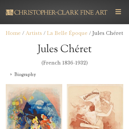
M
E
N
U
Home
/
Artists
/
La Belle Époque
/ Jules Chéret
Jules Chéret
(French 1836-1932)
Biography